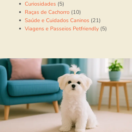
Curiosidades
(5)
Raças de Cachorro
(10)
Saúde e Cuidados Caninos
(21)
Viagens e Passeios Petfriendly
(5)