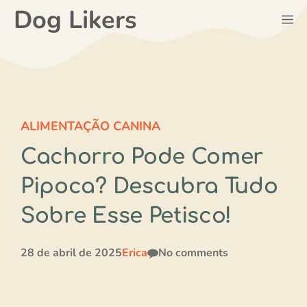
Pular
Dog Likers
M
para
o
conteúdo
ALIMENTAÇÃO CANINA
Cachorro Pode Comer
Pipoca? Descubra Tudo
Sobre Esse Petisco!
28 de abril de 2025
Erica
No comments