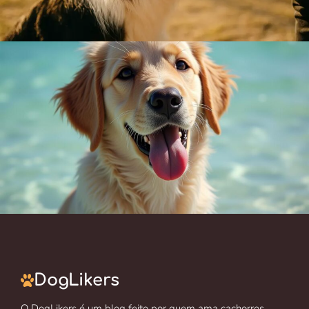
DogLikers
O DogLikers é um blog feito por quem ama cachorros.