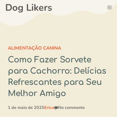
Pular
Dog Likers
M
para
o
conteúdo
ALIMENTAÇÃO CANINA
Como Fazer Sorvete
para Cachorro: Delícias
Refrescantes para Seu
Melhor Amigo
1 de maio de 2025
Erica
No comments