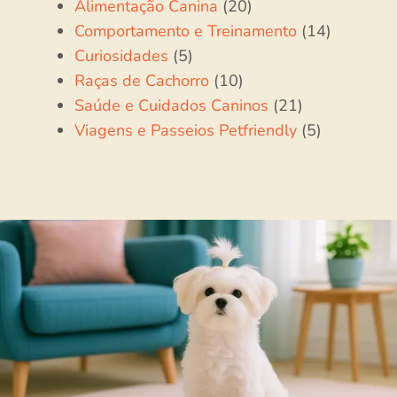
Alimentação Canina
(20)
Comportamento e Treinamento
(14)
Curiosidades
(5)
Raças de Cachorro
(10)
Saúde e Cuidados Caninos
(21)
Viagens e Passeios Petfriendly
(5)