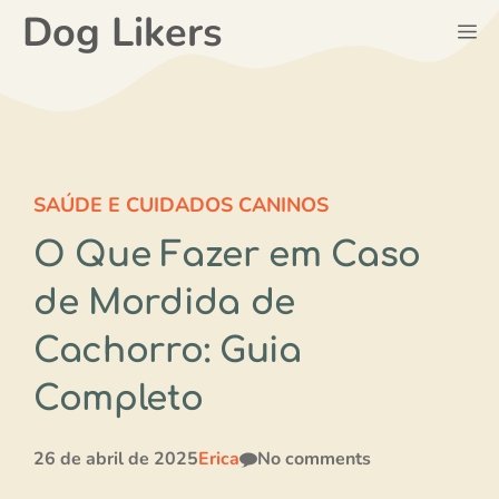
Pular
Dog Likers
M
para
o
conteúdo
SAÚDE E CUIDADOS CANINOS
O Que Fazer em Caso
de Mordida de
Cachorro: Guia
Completo
26 de abril de 2025
Erica
No comments