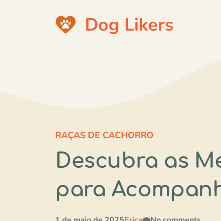
Pular
Dog Likers
para
o
conteúdo
RAÇAS DE CACHORRO
Descubra as Me
para Acompanh
1 de maio de 2025
Erica
No comments