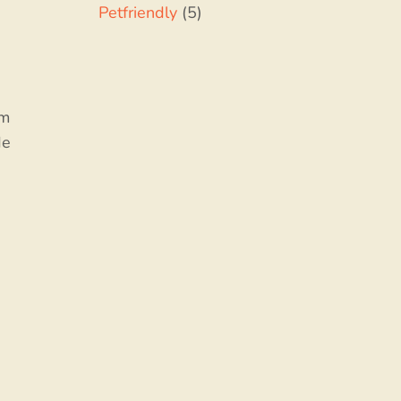
Petfriendly
(5)
m
de