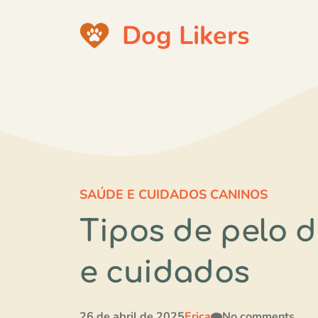
Pular
Dog Likers
para
o
conteúdo
SAÚDE E CUIDADOS CANINOS
Tipos de pelo 
e cuidados
26 de abril de 2025
Erica
No comments