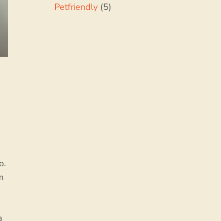
Petfriendly
(5)
o.
m
a